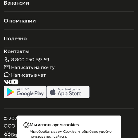
Вакансии
О компании
Полезно
Контакты
8 800 250-59-59
Написать на почту
Написать в чат
© 2026 Роскошное зрение. Все права защищены
Мы используем cookies
ООО «Люнеттес-оптика»
Мы обрабатываем Cookies, чтобы было удобно
Версия для слабовидящих
пользоваться сайтом.