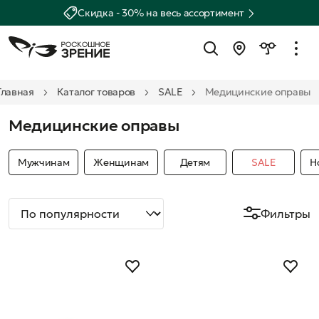
Скидка - 30% на весь ассортимент
Главная
Каталог товаров
SALE
Медицинские оправы
Медицинские оправы
Мужчинам
Женщинам
Детям
SALE
Н
Фильтры