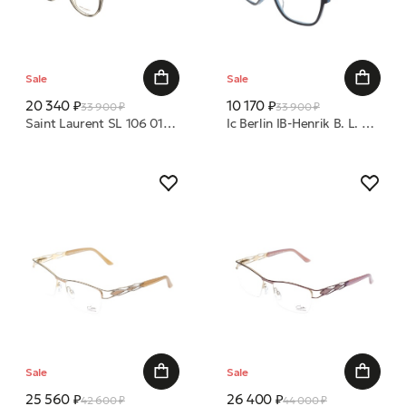
Sale
Sale
20 340 ₽
10 170 ₽
33 900 ₽
33 900 ₽
Saint Laurent SL 106 017 50 оправа
Ic Berlin IB-Henrik B. L. Midnight-Blue-Rough :Gun-Metal :Black-Matt оправа
Sale
Sale
25 560 ₽
26 400 ₽
42 600 ₽
44 000 ₽