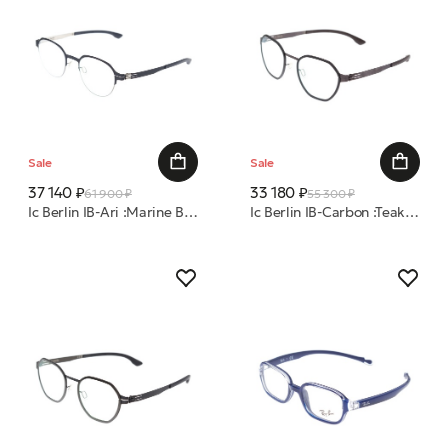
Sale
Sale
37 140 ₽
33 180 ₽
61 900 ₽
55 300 ₽
Ic Berlin IB-Ari :Marine Blue Pearl Pop :RX-Clear :Donnerstag оправа
Ic Berlin IB-Carbon :Teak :Black :Nougat :RX-Clear:Donnerstag оправа