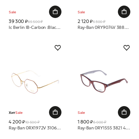
Sale
Sale
39 300 ₽
2 120 ₽
65 500 ₽
5 300 ₽
Ic Berlin IB-Carbon :Black-Gun-Metal :RX-Clear :Donnerstag оправа
Ray-Ban 0RY9074V 3881 41 16 оправа
Хит
Sale
Sale
4 200 ₽
1 800 ₽
10 500 ₽
6 000 ₽
Ray-Ban 0RX1972V 3106 54 19 оправа
Ray-Ban 0RY1555 3821 48 16 оправа