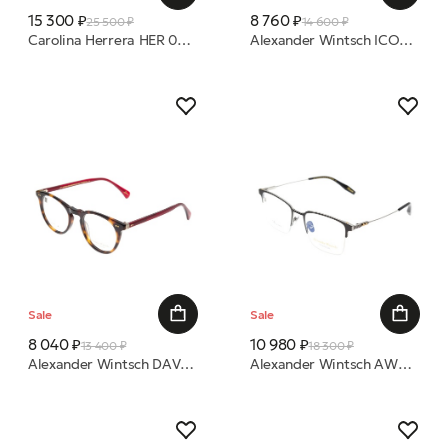
15 300 ₽
8 760 ₽
25 500 ₽
14 600 ₽
Carolina Herrera HER 0325 807 52 18 оправа
Alexander Wintsch ICONS AW6168 HOHBARGHORN C1 55/17 (Р)оправа
Sale
Sale
8 040 ₽
10 980 ₽
13 400 ₽
18 300 ₽
Alexander Wintsch DAVOS AWD5003 SNOWBOARD C1 49/21 (Р)оправа
Alexander Wintsch AW6187 C4 53/21 (Р)оправа