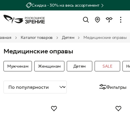
Скидка - 30% на весь ассортимент
лавная
Каталог товаров
Детям
Медицинские оправы
Медицинские оправы
Мужчинам
Женщинам
Детям
SALE
Н
Фильтры