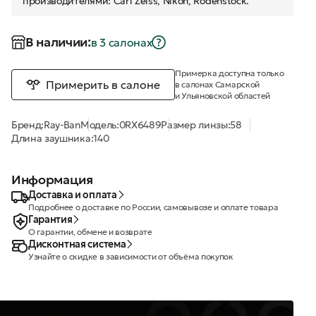
производителями: Carl Zeiss, Nikon, Rodenstock.
В наличии:
в 3 салонах
Примерка доступна только
Примерить в салоне
в салонах Самарской
и Ульяновской областей
Бренд:
Ray-Ban
Модель:
0RX6489
Размер линзы:
58
Длина заушника:
140
Информация
Доставка и оплата
Подробнее о доставке по России, самовывозе и оплате товара
Гарантия
О гарантии, обмене и возврате
Дисконтная система
Узнайте о скидке в зависимости от объёма покупок