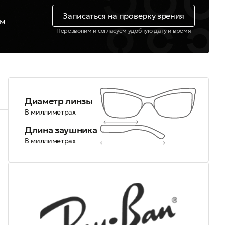
Записаться на проверку зрения
ем
Перезвоним и согласуем удобную дату и время
Диаметр линзы
В миллиметрах
Длина заушника
В миллиметрах