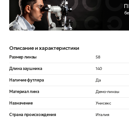
П
бе
Описание и характеристики
Размер линзы
58
Длина заушника
140
Наличие футляра
Да
Материал линз
Демо-линзы
Назначение
Унисекс
Страна происхождения
Италия