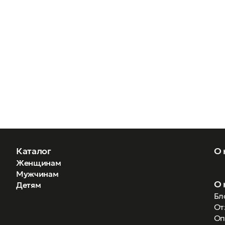
Каталог
О 
Женщинам
Мужчинам
О 
Детям
Бл
От
Оп