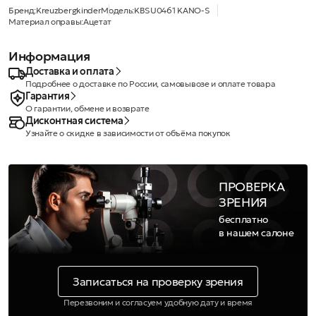
Бренд:
Kreuzbergkinder
Модель:
KBSU0461 KANO-S
Материал оправы:
Ацетат
Информация
Доставка и оплата
Подробнее о доставке по России, самовывозе и оплате товара
Гарантия
О гарантии, обмене и возврате
Дисконтная система
Узнайте о скидке в зависимости от объёма покупок
ПРОВЕРКА
ЗРЕНИЯ
бесплатно
в нашем салоне
Записаться на проверку зрения
Перезвоним и согласуем удобную дату и время