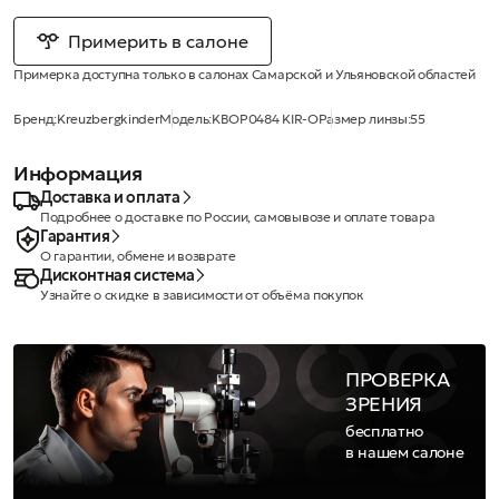
Примерить в салоне
Примерка доступна только в салонах Самарской и Ульяновской областей
Бренд:
Kreuzbergkinder
Модель:
KBOP0484 KIR-O
Размер линзы:
55
Информация
Доставка и оплата
Подробнее о доставке по России, самовывозе и оплате товара
Гарантия
О гарантии, обмене и возврате
Дисконтная система
Узнайте о скидке в зависимости от объёма покупок
ПРОВЕРКА
ЗРЕНИЯ
бесплатно
в нашем салоне