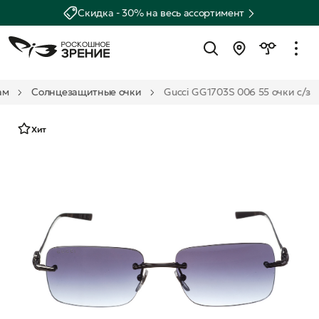
Скидка - 30% на весь ассортимент
ам
Солнцезащитные очки
Gucci GG1703S 006 55 очки с/з
Хит