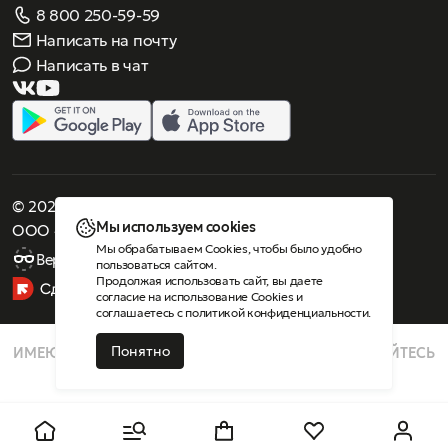
8 800 250-59-59
Написать на почту
Написать в чат
© 2026 Роскошное зрение. Все права защищены
Мы используем cookies
ООО «Люнеттес-оптика»
Мы обрабатываем Cookies, чтобы было удобно
Версия для слабовидящих
пользоваться сайтом.
Продолжая использовать сайт, вы даете
согласие на использование Cookies
и
соглашаетесь с
политикой конфиденциальности
.
Понятно
ИМЕЮТСЯ ПРОТИВОПОКАЗАНИЯ, ПРОКОНСУЛЬТИРУЙТЕСЬ
СО СПЕЦИАЛИСТОМ