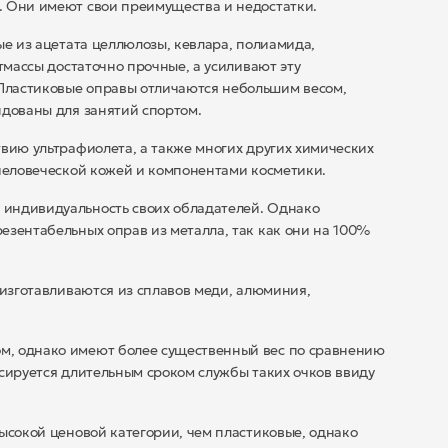
. Они имеют свои преимущества и недостатки.
ые из ацетата целлюлозы, кевлара, полиамида,
тмассы достаточно прочные, а усиливают эту
Пластиковые оправы отличаются небольшим весом,
ндованы для занятий спортом.
твию ультрафиолета, а также многих других химических
 человеческой кожей и компонентами косметики.
индивидуальность своих обладателей. Однако
езентабельных оправ из металла, так как они на 100%
 изготавливаются из сплавов меди, алюминия,
м, однако имеют более существенный вес по сравнению
нсируется длительным сроком службы таких очков ввиду
ысокой ценовой категории, чем пластиковые, однако