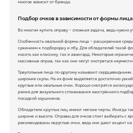
многое зависит от бренда.
Подбор очков в зависимости от формы лица
Во многом купить оправу ‒ сложная задача, ведь нужно у
Особенность овальной формы лица ‒ расширенная средня
сужением к подбородку и лбу. Для обладателей такой 
носить как классику, так и авангард. Некоторые ограни
массивных оправ, так как они могут смотреться неуместн
Треугольные лица по-другому называют сердцевидными.
широкие скулы. На их фоне выделяется достаточно узк
круглые или овальные очки. Хорошо смотрятся аксессуа
рамке для визуального сглаживания заострённого подб
посадкой заушников.
Обладатели круглых лиц имеют мягкие черты. Иногда т
ширине и высоте. Оправы для очков стоит выбирать с 
рекомендованы округлые очки, ведь они дают акцент на 