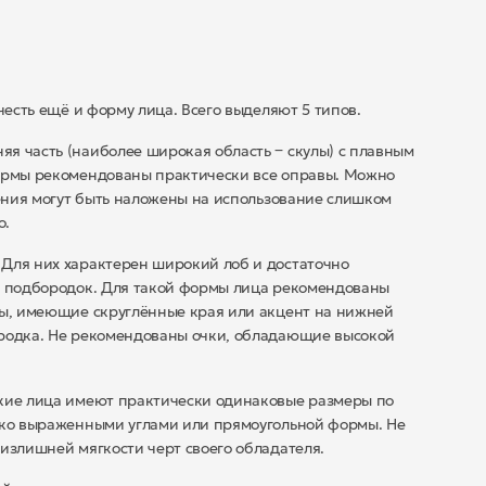
честь ещё и форму лица. Всего выделяют 5 типов.
я часть (наиболее широкая область ‒ скулы) с плавным
формы рекомендованы практически все оправы. Можно
чения могут быть наложены на использование слишком
о.
 Для них характерен широкий лоб и достаточно
ий подбородок. Для такой формы лица рекомендованы
ры, имеющие скруглённые края или акцент на нижней
ородка. Не рекомендованы очки, обладающие высокой
акие лица имеют практически одинаковые размеры по
ярко выраженными углами или прямоугольной формы. Не
излишней мягкости черт своего обладателя.