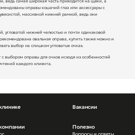
й, ведь самая широкая часть приходится на щеки, а
комендованы оправы кошачий глаз или аксессуары с
увесистой, массивной нижней рамкой, ведь они
й, угловатой нижней челюстью и почти одинаковой
 рекомендована овальная оправа, купить также можно и
вать выбор на слишком угловатых очках.
 с выбором оправы для очков исходя из особенностей
чтений каждого клиента.
клинике
Вакансии
компании
Полезно
ог
Вопросы и ответы